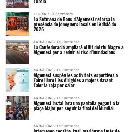
l’Urola
FESTES
Fa 2 setmanes
La Setmana de Bous d’Algemesí reforça la
presència de joneguers locals en l’edició de
2026
ACTUALITAT
Fa 2 setmanes
La Confederació ampliarà el llit del riu Magre a
Algemesí per a reduir el risc d’inundacions
ACTUALITAT
Fa 2 setmanes
Algemesí suspén les activitats esportives a
l’aire lliure i les dirigides a majors davant
l’alerta roja per calor
ACTUALITAT
Fa 3 setmanes
Algemesí instal·larà una pantalla gegant a la
plaça Major per seguir la final del Mundial
ACTUALITAT
Fa 3 setmanes
Intervenen cocaïna, tusi, marihuana i més de