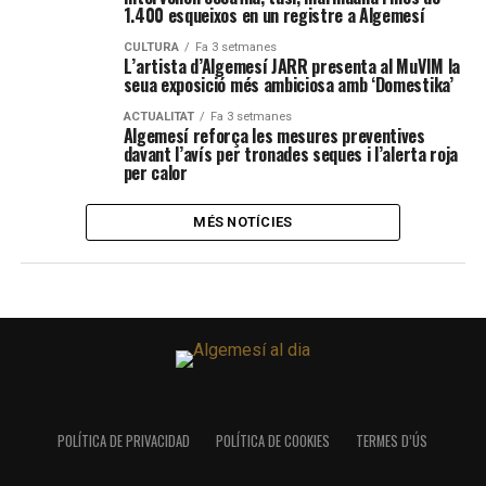
1.400 esqueixos en un registre a Algemesí
CULTURA
Fa 3 setmanes
L’artista d’Algemesí JARR presenta al MuVIM la
seua exposició més ambiciosa amb ‘Domestika’
ACTUALITAT
Fa 3 setmanes
Algemesí reforça les mesures preventives
davant l’avís per tronades seques i l’alerta roja
per calor
MÉS NOTÍCIES
POLÍTICA DE PRIVACIDAD
POLÍTICA DE COOKIES
TERMES D’ÚS