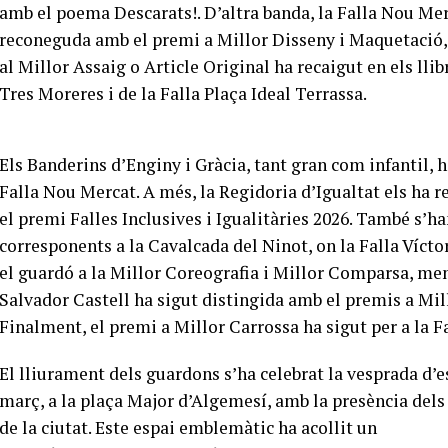
amb el poema Descarats!. D’altra banda, la Falla Nou Mer
reconeguda amb el premi a Millor Disseny i Maquetació,
al Millor Assaig o Article Original ha recaigut en els llib
Tres Moreres i de la Falla Plaça Ideal Terrassa.
Els Banderins d’Enginy i Gràcia, tant gran com infantil, h
Falla Nou Mercat. A més, la Regidoria d’Igualtat els ha r
el premi Falles Inclusives i Igualitàries 2026. També s’ha
corresponents a la Cavalcada del Ninot, on la Falla Vícto
el guardó a la Millor Coreografia i Millor Comparsa, men
Salvador Castell ha sigut distingida amb el premis a Mil
Finalment, el premi a Millor Carrossa ha sigut per a la Fa
El lliurament dels guardons s’ha celebrat la vesprada d’e
març, a la plaça Major d’Algemesí, amb la presència dels
de la ciutat. Este espai emblemàtic ha acollit un