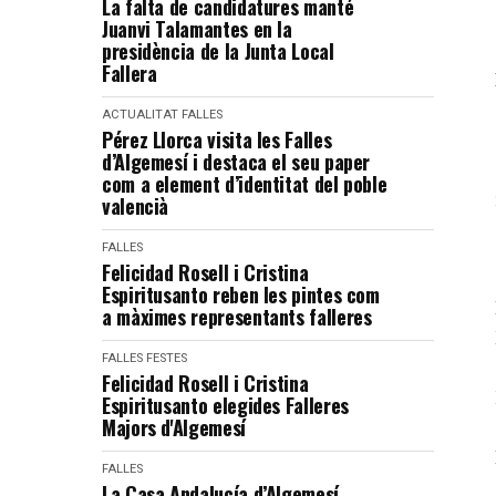
La falta de candidatures manté
Juanvi Talamantes en la
presidència de la Junta Local
Fallera
ACTUALITAT
FALLES
Pérez Llorca visita les Falles
d’Algemesí i destaca el seu paper
com a element d’identitat del poble
valencià
FALLES
Felicidad Rosell i Cristina
Espiritusanto reben les pintes com
a màximes representants falleres
FALLES
FESTES
Felicidad Rosell i Cristina
Espiritusanto elegides Falleres
Majors d'Algemesí
FALLES
La Casa Andalucía d’Algemesí