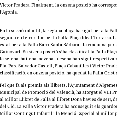
Víctor Pradera. Finalment, la onzena posició ha correspos
l’Agonia.
En la secció infantil, la segona plaça ha sigut per a la Fa
seguida en tercer lloc per la Falla Plaça Ideal Terrassa. L
estat per a la Falla Barri Santa Bàrbara i la cinquena per 
Guinovart. En sisena posició s’ha classificat la Falla Pla
la setena, huitena, novena i desena han sigut respectivame
Pla, Parc Salvador Castell, Plaça Cabanilles i Víctor Prad
classificació, en onzena posició, ha quedat la Falla Crist 
Pel que fa als premis als llibrets, l’Ajuntament d’Algemes
Municipal de Promoció del Valencià, ha atorgat el VIII 
al Millor Llibret de Falla al llibret Dona havies de ser!, 
del Cid. La Falla Víctor Pradera ha aconseguit els guardo
Millor Contingut Infantil i la Menció Especial al millor p