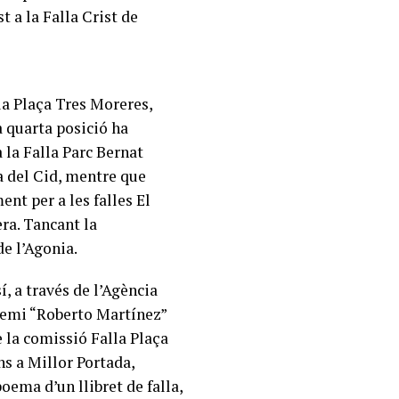
t a la Falla Crist de
lla Plaça Tres Moreres,
a quarta posició ha
a la Falla Parc Bernat
ça del Cid, mentre que
nt per a les falles El
era. Tancant la
de l’Agonia.
í, a través de l’Agència
Premi “Roberto Martínez”
de la comissió Falla Plaça
ns a Millor Portada,
oema d’un llibret de falla,