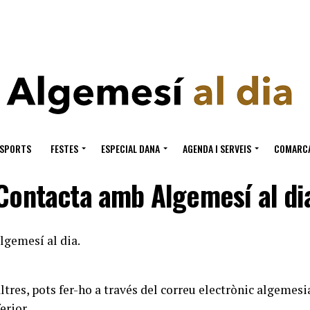
ESPORTS
FESTES
ESPECIAL DANA
AGENDA I SERVEIS
COMARC
Contacta amb Algemesí al di
lgemesí al dia.
altres, pots fer-ho a través del correu electrònic algem
erior.