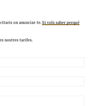
icitaris on anunciar-te.
Si vols saber perqué
s nostres tarifes.