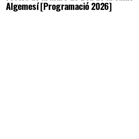
Algemesí [Programació 2026]
Els dies 7 i 8 de setembre la ciutat d’Algemesí celebra les
festes en honor a la seua patrona, la Mare de Déu de la
Salut. Són dos dies intensos en el que la ciutat al
complet demostra la seua devoció per la imatge de la
verge.