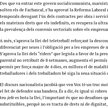
Des que va entrar este govern socialicomunista, marxista,
solten els de Fachascal, s’ha aprovat la Reforma Laboral 
temporals derogant l’ús dels contractes per obra i servic
els mateixos drets que els indefinits, es recupera la ultra
la prevalença dels convenis sectorials sobre els empresar
A més, s’aprova la llei del teletreball reforçant la descon
diferenciat per sexes i l’obligació per a les empreses de 
S’aprova la llei dels “riders” que legisla a favor de la pr
parental no retribuït de 8 setmanes, augmenta el permís r
permís per força major de 4 dies, es millora el de malaltia
treballadores i dels treballadors bé siga la seua situació
El discurs nacionalista jacobià que ven Vox té un truc mo
el fet de defendre una bandera. És a dir, és igual si cobres
teu
jefe
es bota la llei, l’important és que no desafines q
substituïbles, perquè no es tracta de drets ni de dignitat, 