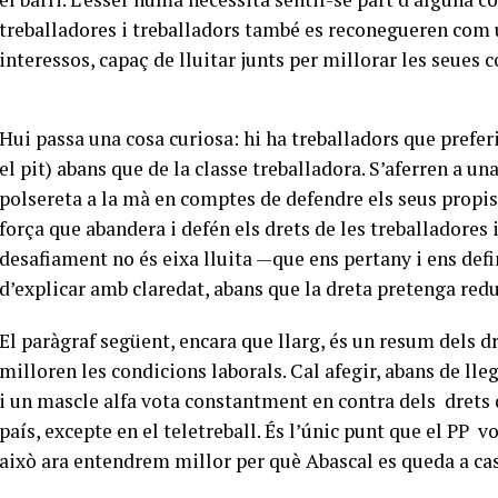
treballadores i treballadors també es reconegueren com 
interessos, capaç de lluitar junts per millorar les seues 
Hui passa una cosa curiosa: hi ha treballadors que prefer
el pit) abans que de la classe treballadora. S’aferren a u
polsereta a la mà en comptes de defendre els seus propis 
força que abandera i defén els drets de les treballadores 
desafiament no és eixa lluita —que ens pertany i ens defi
d’explicar amb claredat, abans que la dreta pretenga red
El paràgraf següent, encara que llarg, és un resum dels d
milloren les condicions laborals. Cal afegir, abans de lle
i un mascle alfa vota constantment en contra dels drets d
país, excepte en el teletreball. És l’únic punt que el PP vo
això ara entendrem millor per què Abascal es queda a casa