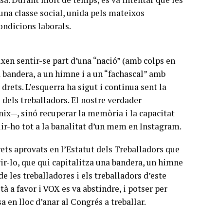
una classe social, unida pels mateixos
condicions laborals.
ixen sentir-se part d’una “nació” (amb colps en
na bandera, a un himne i a un “fachascal” amb
drets. L’esquerra ha sigut i continua sent la
i dels treballadors. El nostre verdader
nix—, sinó recuperar la memòria i la capacitat
uir-ho tot a la banalitat d’un mem en Instagram.
rets aprovats en l’Estatut dels Treballadors que
gir-lo, que qui capitalitza una bandera, un himne
e les treballadores i els treballadors d’este
tà a favor i VOX es va abstindre, i potser per
 en lloc d’anar al Congrés a treballar.