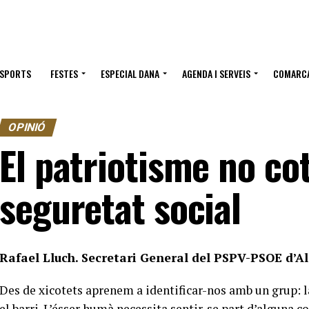
ESPORTS
FESTES
ESPECIAL DANA
AGENDA I SERVEIS
COMARC
OPINIÓ
El patriotisme no cot
seguretat social
Rafael Lluch.
Secretari General del PSPV-PSOE d’A
Des de xicotets aprenem a identificar-nos amb un grup: la 
el barri. L’ésser humà necessita sentir-se part d’alguna c