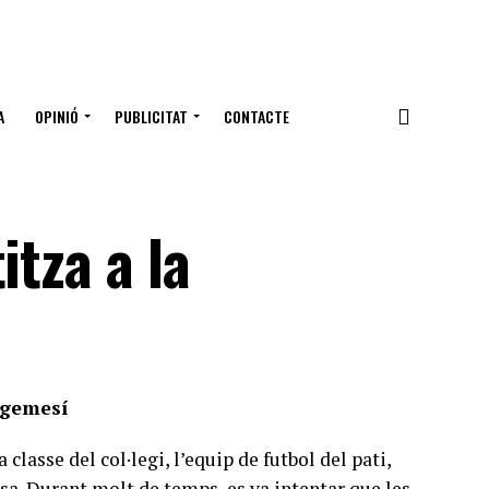
A
OPINIÓ
PUBLICITAT
CONTACTE
itza a la
lgemesí
classe del col·legi, l’equip de futbol del pati,
osa. Durant molt de temps, es va intentar que les