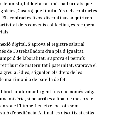
 leninista, bilduetarra i més barbaritats que
(gràcies, Casero) que limita l’ús dels contractes
i. Els contractes fixos-discontinus adquirixen
activitat dels convenis col·lectius, es recupera
ials.
nexió digital. S’aprova el registre salarial
més de 50 treballadors d’un pla d’igualtat.
esumpció de laboralitat. S’aprova el permís
etribuït de maternitat i paternitat, s’aprova el
 greu a 5 dies, s’igualen els drets de les
 de matrimoni o de parella de fet.
lt brut: uniformar la gent fins que només valga
 una misèria, si no arribes a final de mes o si el
uan sone l’himne. I en eixe joc tots som
sinó d’obediència. Al final, es discutix si estàs