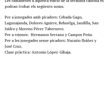
Les ramaderies d'aquesta edició de la setmana taurina es
podran trobar els següents noms.
Per a jonegades amb picadors: Cebada Gago,
Lagunajanda, Dolores Aguirre, Rehuelga, Jandilla, San
Isidro y Moreno Pérez Tabernero.
Per a rejones: Hermanos Serrano y Campos Peña.
Per a les jonegades sense picadors: Nazario Ibáñez y
José Cruz.
Clase pràctica: Antonio López-Gibaja.