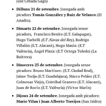
José Cebada Gago)
Dilluns 21 de setembre
. Jonegada amb
picadors
Tomás González y Ruiz de Velasco
(El
Añadío).
Dimarts 22 de setembre
. Jonegada sense
picadors, Francisco Benito (E.T. Galapagar),
Hugo Tarbelli
(E.T .Navas del Rey)
, Rodrigo
Villalón (E.T. Alacant), Hugo Masía: (E.T
València), Ángel Plaza: (E.T Ortega Toledo)
(La
Buitrera)
Dimecres 23 de setembre
. Jonegada sense
picadors:
Bruno Martínez: (E.T. Ciudad Real),
Jaime Torija (E.T. Guadalajara), Marco Peláez (E.T.
Colmenar Viejo), Cristóbal Granero (E.T. Alacant),
Juan de Rocío (E.T. València) (Víctor Marín)
Dijous 24 de setembre
. Jonegada amb picadors:
Mario Vilau i Juan Alberto Torrijos
(San Isidro)