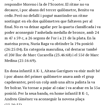
respondre Moreno i la de l’Scooter. El ritme no va
decaure, i poc abans del tercer quilòmetre, Benito va
cedir. Però no defallí i pogué mantindre un ritme
sostingut en els dos quilòmetres que faltaven per al
final. No es va deixar agafar per la quarta classificada i va
poder aconseguir l’anhelada medalla de bronze, amb 24
m 47 s 59 c, a 26 segons de l’or i a 21 de la plata. En la
mateixa prova, Nuria Raga va obtindre la 19a posició
(26:25:04). En categoria masculina, cal destacar també
el 20é lloc de Marc Cucarella (23.46:68) i el 55é de Marc
Medina (25:16:69).
En dona infantil A K-1, Aitana Garrigues va eixir molt bé
i poc abans del primer quilòmetre anava amb el grup
capdavanter, però un colp amb una altra palista la va
fer bolcar. Va tornar a pujar al caiac i va acabar en la 55a
posició. Per la seua banda, en home infantil B K-1,
Andreu Giménez va aconseguir la novena plaça
(15.16:15).