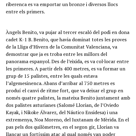
riberenca es va emportar un bronze i diversos llocs
entre els primers.
Àngels Benito, va pujar al tercer escaló del podi en dona
cadet K-1 B. Benito, que havia dominat totes les proves
de la Lliga d’Hivern de la Comunitat Valenciana, va
demostrar que ja es troba entre les millors del
panorama espanyol. Des de l’eixida, es va col·locar entre
les primeres. A partir dels 400 metres, es va formar un
grup de 15 palistes, entre les quals estava
l’algemesinenca. Abans d’arribar al 750 metres es
produí el canvi de ritme fort, que va deixar el grup en
només quatre palistes, la mateixa Benito juntament amb
dos palistes asturianes (Salomé Llorian, de l’Oviedo
Kayak, i Nikoke Álvarez, del Náutico Ensidesa) i una
extremenya, Noa Moreno, del Iuxtanam de Mèrida. En el
pas pels dos quilòmetres, en el segon gir, Llorian va
llançar un fortíssim atac al qual només van poder