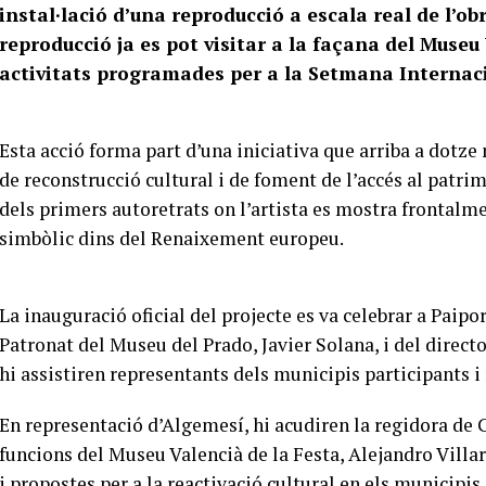
instal·lació d’una reproducció a escala real de l’ob
reproducció ja es pot visitar a la façana del Museu 
activitats programades per a la Setmana Internac
Esta acció forma part d’una iniciativa que arriba a dotz
de reconstrucció cultural i de foment de l’accés al patrim
dels primers autoretrats on l’artista es mostra frontalmen
simbòlic dins del Renaixement europeu.
La inauguració oficial del projecte es va celebrar a Paipo
Patronat del Museu del Prado, Javier Solana, i del dire
hi assistiren representants dels municipis participants i
En representació d’Algemesí, hi acudiren la regidora de 
funcions del Museu Valencià de la Festa, Alejandro Villa
i propostes per a la reactivació cultural en els municipis 