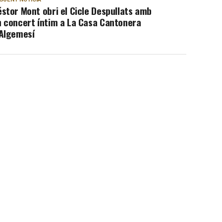
stor Mont obri el Cicle Despullats amb
n concert íntim a La Casa Cantonera
’Algemesí