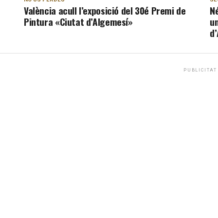
València acull l’exposició del 30é Premi de
Né
Pintura «Ciutat d’Algemesí»
u
d
PUBLICITAT