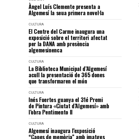
Àngel Luís Clemente presenta a
Algemesí la seua primera novel·la
CULTURA
El Centre del Carme inaugura una
exposició sobre el territori afectat
per la DANA amb presència
algemesinenca
CULTURA
La Biblioteca Municipal d’Algemesí
acull la presentació de 365 dones
que transformaren el món
CULTURA
Inés Fuertes guanya el 31é Premi
de Pintura «Ciutat d’Algemesí» amb
l’obra Pentimento II
CULTURA
Algemesí inaugura l’exposició
“Capes de memòria” amb imatges