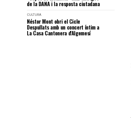
de la DANA i la resposta ciutadana
CULTURA
Néstor Mont obri el Cicle
Despullats amb un concert íntim a
La Casa Cantonera d'Algemesí