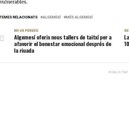
vulnerables.
TEMES RELACIONATS
ALGEMESÍ
MÉS ALGEMESÍ
NO US PERDEU
SE
Algemesí oferix nous tallers de taitxí per a
La
afavorir el benestar emocional després de
1
la riuada
PUBLICITAT