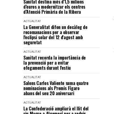
Sanitat destina més d’1,5 milions
d’euros a modernitzar els centres
d’Atenció Primària de la Ribera
ACTUALITAT
La Generalitat difon un decàleg de
recomanacions per a observar
l'eclipsi solar del 12 d'agost amb
seguretat
ACTUALITAT
Sanitat recorda la importància de
la prevenció per a evitar
ofegaments durant l'estiu
ACTUALITAT
Salons Carlos Valiente suma quatre
nominacions als Premis Fígaro
abans del seu 20 aniversari
ACTUALITAT
La Confederació ampliarà el llit del
riu Magre a Algemesí per a reduir