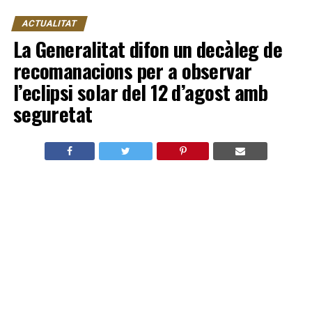
ACTUALITAT
La Generalitat difon un decàleg de
recomanacions per a observar
l’eclipsi solar del 12 d’agost amb
seguretat
La Generalitat ha elaborat un decàleg de
recomanacions per a observar de manera segura
l’eclipsi solar previst per al pròxim 12 d’agost. La
iniciativa, impulsada conjuntament per les
conselleries de Sanitat, d’Emergències i Interior i
d’Educació, Cultura i Universitats, pretén previndre
possibles danys oculars i garantir una observació
segura d’aquest fenomen astronòmic.