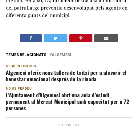
la zona. Per això, l’Ajuntament destaca la importància
del patrullatge preventiu desenvolupat pels agents en
diferents punts del municipi.
TEMES RELACIONATS
ALGEMESÍ
SEGÜENT NOTICIA
Algemesí oferix nous tallers de taitxí per a afavorir el
benestar emocional després de la riuada
NO US PERDEU
L’Ajuntament d’Algemesí obri una aula d’estudi
permanent al Mercat Municipal amb capacitat per a 72
persones
PUBLICITAT