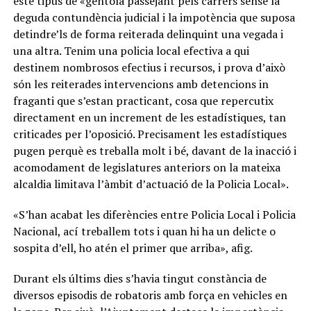
este tipus de «gentola passejant pels carrers sense la
deguda contundència judicial i la impotència que suposa
detindre’ls de forma reiterada delinquint una vegada i
una altra. Tenim una policia local efectiva a qui
destinem nombrosos efectius i recursos, i prova d’això
són les reiterades intervencions amb detencions in
fraganti que s’estan practicant, cosa que repercutix
directament en un increment de les estadístiques, tan
criticades per l’oposició. Precisament les estadístiques
pugen perquè es treballa molt i bé, davant de la inacció i
acomodament de legislatures anteriors on la mateixa
alcaldia limitava l’àmbit d’actuació de la Policia Local».
«S’han acabat les diferències entre Policia Local i Policia
Nacional, ací treballem tots i quan hi ha un delicte o
sospita d’ell, ho atén el primer que arriba», afig.
Durant els últims dies s’havia tingut constància de
diversos episodis de robatoris amb força en vehicles en